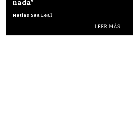
nada”
Matias Saa Leal
LEER MÁS
ienvenidos a Raza Cómica, revista de cultura y