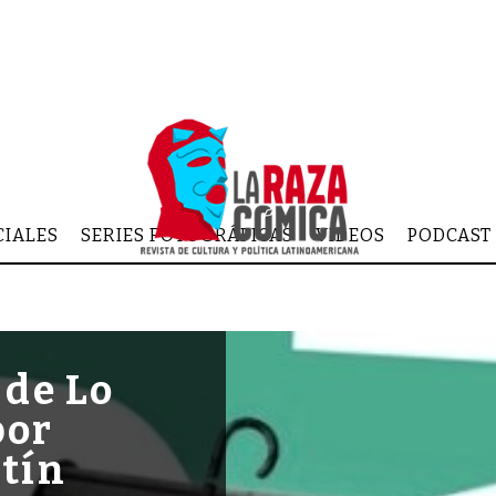
CIALES
SERIES FOTOGRÁFICAS
VIDEOS
PODCAST
 de Lo
por
rtín