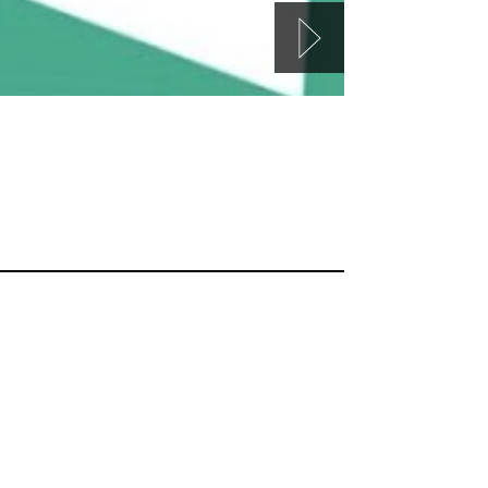
ica, revista de cultura y política latinoameri