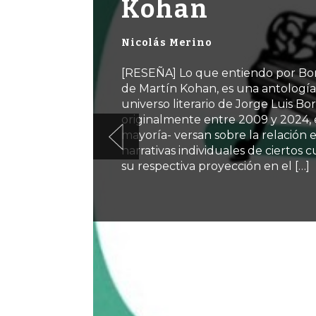
Kohan
Nicolás Merino
[RESEÑA] Lo que entiendo por Bor
de Martín Kohan, es una antología
universo literario de Jorge Luis Bo
originalmente entre 2009 y 2024, e
mayoría- versan sobre la relación e
narrativas individuales de ciertos
su respectiva proyección en el […]