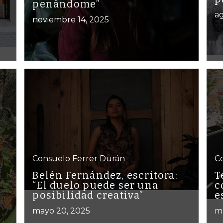
penándome”
ag
noviembre 14, 2025
Consuelo Ferrer Durán
C
Belén Fernández, escritora:
T
“El duelo puede ser una
c
posibilidad creativa”
e
mayo 20, 2025
m