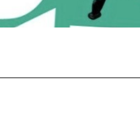
lítica latinoamericana. Bienvenidos a Raza Cóm