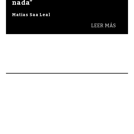
nada”
Matias Saa Leal
LEER MÁS
na. Bienvenidos a Raza Cómica, revista de cult