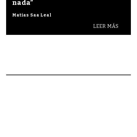
nada”
Matias Saa Leal
LEER MÁS
Bienvenidos a Raza Cómica, revista de cultura y