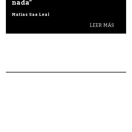
nada”
Matias Saa Leal
LEER MÁS
Bienvenidos a Raza Cómica, revista de cultura 